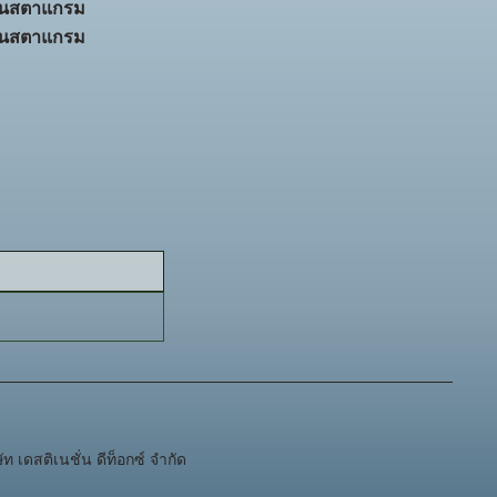
ินสตาแกรม
ินสตาแกรม
 เดสติเนชั่น ดีท็อกซ์ จำกัด